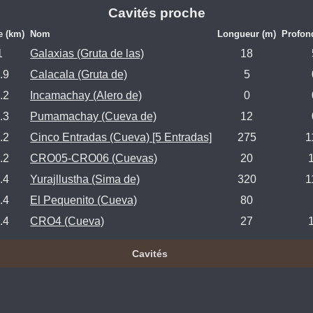
Cavités proche
e (km)
Nom
Longueur (m)
Profon
1
Galaxias (Gruta de las)
18
.9
Calacala (Gruta de)
5
.2
Incamachay (Alero de)
0
.3
Pumamachay (Cueva de)
12
.2
Cinco Entradas (Cueva) [5 Entradas]
275
1
.2
CRO05-CRO06 (Cuevas)
20
.4
Yurajllustha (Sima de)
320
1
.4
El Pequenito (Cueva)
80
.4
CRO4 (Cueva)
27
Cavités