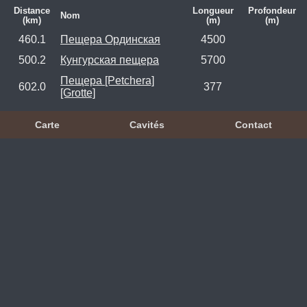
Distance
Longueur
Profondeur
Nom
(km)
(m)
(m)
460.1
Пещера Ординская
4500
500.2
Кунгурская пещера
5700
Пещера [Petchera]
602.0
377
[Grotte]
Carte
Cavités
Contact