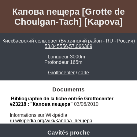
Капова пещера [Grotte de
Choulgan-Tach] [Kapova]
Киекбаевский сельсовет (Бурзянский район - RU - Россия)
53.045556,57.066389
Longueur
3000m
Profondeur
165m
Grottocenter
/
carte
Documents
Bibliographie de la fiche entrée Grottocenter 
#23218 : "Капова пещера"
 03/06/2010
ru.wikipedia.org/wiki/Капова_пещера
Cavités proche