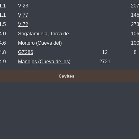
1.1
V 23
20
1.1
V 77
14
1.5
V 72
27
4.0
Sogalamuela, Torca de
10
4.6
Mortero (Cueva del)
10
4.8
GZ286
12
8
4.9
Manojos (Cueva de los)
2731
Cavités