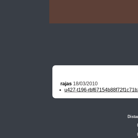
rajas
 18/03/2010
u427-t196-rbf67154b88f72f1c71b
Dista