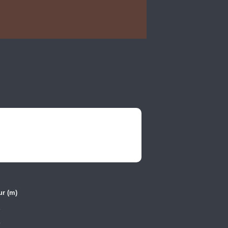
ur (m)
1
8