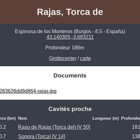
Rajas, Torca de
Espinosa de los Monteros (Burgos - ES - España)
43.140305,-3.683211
Profondeur
188m
Grottocenter
/
carte
Documents
283626dd9d864-rajas.jpg
Cavités proche
nce (km)
Nom
Longueur (m)
Profonde
0.2
Raso de Rajas (Torca del) [V 50]
18
0.7
Sonora (Torca) [V 14]
13