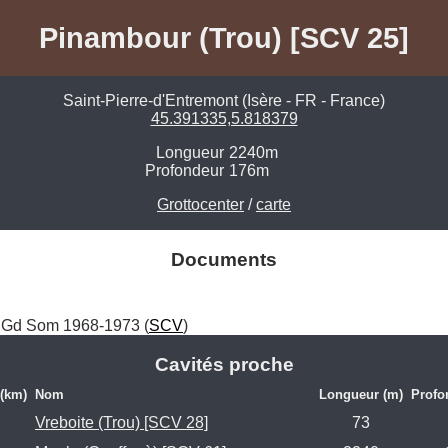
Pinambour (Trou) [SCV 25]
Saint-Pierre-d'Entremont (Isère - FR - France)
45.391335,5.818379
Longueur
2240m
Profondeur
176m
Grottocenter
/
carte
Documents
if Gd Som 1968-1973 (
SCV
)
Cavités proche
 (km)
Nom
Longueur (m)
Profo
Vreboite (Trou) [SCV 28]
73