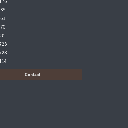
176
35
61
70
35
723
723
114
Contact