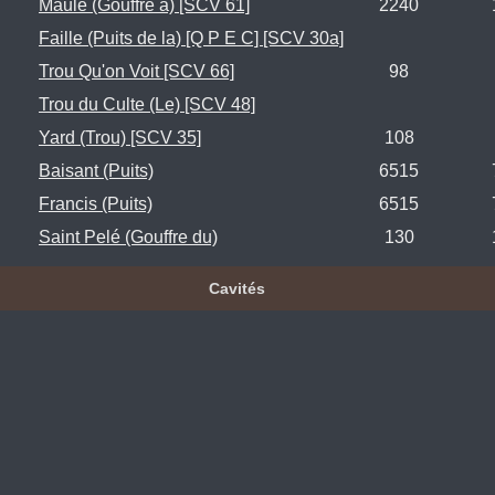
Maule (Gouffre à) [SCV 61]
2240
Faille (Puits de la) [Q P E C] [SCV 30a]
Trou Qu'on Voit [SCV 66]
98
Trou du Culte (Le) [SCV 48]
Yard (Trou) [SCV 35]
108
Baisant (Puits)
6515
Francis (Puits)
6515
Saint Pelé (Gouffre du)
130
Cavités