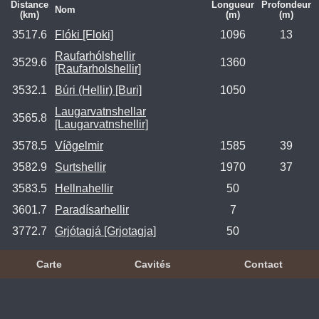
Distance
Longueur
Profondeur
Nom
(km)
(m)
(m)
3517.6
Flóki [Floki]
1096
13
Raufarhólshellir
3529.6
1360
[Raufarholshellir]
3532.1
Búri (Hellir) [Buri]
1050
Laugarvatnshellar
3565.8
[Laugarvatnshellir]
3578.5
Víðgelmir
1585
39
3582.9
Surtshellir
1970
37
3583.5
Hellnahellir
50
3601.7
Paradísarhellir
7
3772.7
Grjótagjá [Grjotagja]
50
Carte
Cavités
Contact