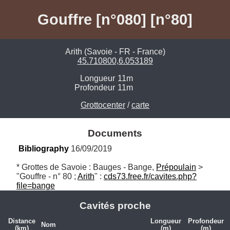
Gouffre [n°080] [n°80]
Arith (Savoie - FR - France)
45.710800,6.053189
Longueur
11m
Profondeur
11m
Grottocenter
/
carte
Documents
Bibliography
 16/09/2019
* Grottes de Savoie : Bauges - Bange, 
Prépoulain
 > 
"Gouffre - n° 80 ; 
Arith
" : 
cds73.free.fr/cavites.php?
file=bange
Cavités proche
Distance
Longueur
Profondeur
Nom
(km)
(m)
(m)