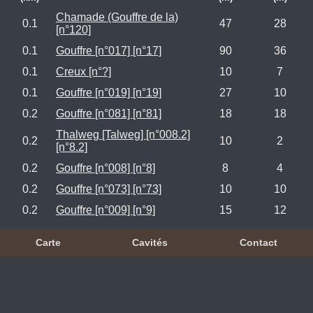
Chamade (Gouffre de la)
0.1
47
28
[n°120]
0.1
Gouffre [n°017] [n°17]
90
36
0.1
Creux [n°?]
10
7
0.1
Gouffre [n°019] [n°19]
27
10
0.2
Gouffre [n°081] [n°81]
18
18
Thalweg [Talweg] [n°008.2]
0.2
10
2
[n°8.2]
0.2
Gouffre [n°008] [n°8]
8
4
0.2
Gouffre [n°073] [n°73]
10
10
0.2
Gouffre [n°009] [n°9]
15
12
Carte
Cavités
Contact