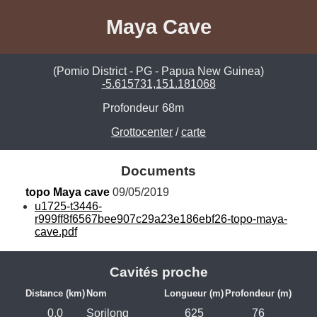
Maya Cave
(Pomio District - PG - Papua New Guinea)
-5.615731,151.181068
Profondeur
68m
Grottocenter
/
carte
Documents
topo Maya cave
 09/05/2019
u1725-t3446-
r999ff8f6567bee907c29a23e186ebf26-topo-maya-
cave.pdf
Cavités proche
Distance (km)
Nom
Longueur (m)
Profondeur (m)
0.0
Sorilong
625
76