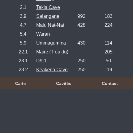
2.1
Tekla Cave
3.9
Salangane
992
183
4.7
Malu Nat-Nat
428
224
5.4
Waran
5.9
Ummagumma
430
114
22.1
Maire (Trou du)
205
23.1
D9-1
250
50
23.2
Keakena Cave
250
119
Carte
Cavités
Contact