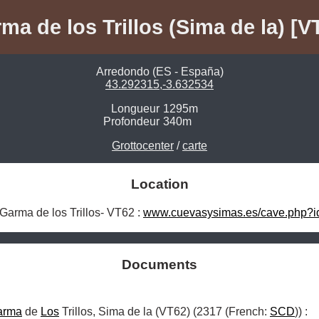
ma de los Trillos (Sima de la) [V
Arredondo (ES - España)
43.292315,-3.632534
Longueur
1295m
Profondeur
340m
Grottocenter
/
carte
Location
Garma de los Trillos- VT62 : 
www.cuevasysimas.es/cave.php?
Documents
arma
 de 
Los
 Trillos, Sima de la (VT62) (2317 (French: 
SCD
)) : 