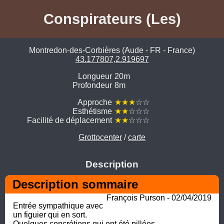
Conspirateurs (Les)
Montredon-des-Corbières (Aude - FR - France)
43.177807,2.919697
Longueur
20m
Profondeur
8m
Approche
★★★
☆☆
Esthétisme
★★
☆☆☆
Facilité de déplacement
★★
☆☆☆
Grottocenter
/
carte
Description
Description sommaire
François Purson - 02/04/2019
Entrée sympathique avec 
un figuier qui en sort. 

Quelques concrétions qui ont été pillées. 
