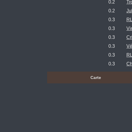
0.2
Tr
0.2
Ju
0.3
RL
0.3
Vi
0.3
Cr
0.3
Vé
0.3
RL
0.3
Ch
Carte