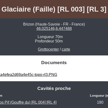
Glaciaire (Faille) [RL 003] [RL 3]
Brizon (Haute-Savoie - FR - France)
46.025146,6.447488
Longueur
70m
Profondeur
50m
Grottocenter
/
carte
Documents
a4efea2d69a4e45c-topo-rl3.PNG
Cavités proche
om
Longueur (
os Pif (Gouffre du) [RL 004] [RL 4]
180