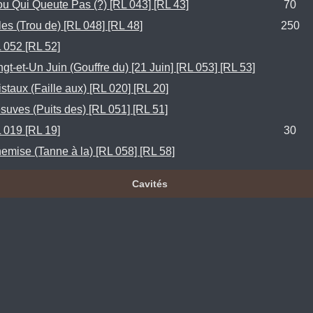
ou Qui Queute Pas (?) [RL 043] [RL 43]
70
les (Trou de) [RL 048] [RL 48]
250
 052 [RL 52]
ngt-et-Un Juin (Gouffre du) [21 Juin] [RL 053] [RL 53]
istaux (Faille aux) [RL 020] [RL 20]
suves (Puits des) [RL 051] [RL 51]
 019 [RL 19]
30
emise (Tanne à la) [RL 058] [RL 58]
Cavités