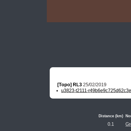
[Topo] RL3
 25/02/2019
u3823-t2111-r49b6e9c725d62c3e
Distance (km)
N
0.1
Gr