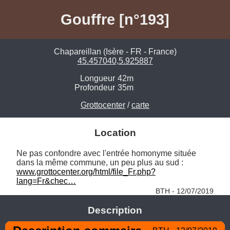
Gouffre [n°193]
Chapareillan (Isère - FR - France)
45.457040,5.925887
Longueur
42m
Profondeur
35m
Grottocenter
/
carte
Location
Ne pas confondre avec l'entrée homonyme située 
dans la même commune, un peu plus au sud : 
www.grottocenter.org/html/file_Fr.php?
lang=Fr&chec…
BTH - 12/07/2019
Description