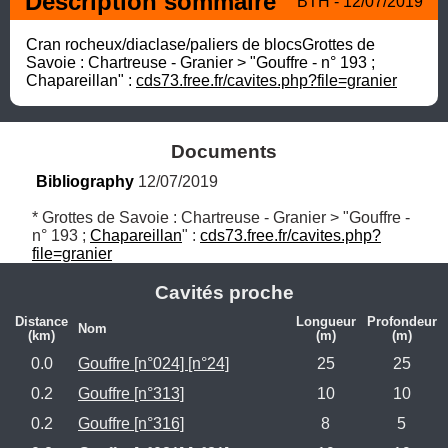
Description sommaire
BTH - 12/07/2019
Cran rocheux/diaclase/paliers de blocsGrottes de 
Savoie : Chartreuse - Granier > "Gouffre - n° 193 ; 
Chapareillan" : 
cds73.free.fr/cavites.php?file=granier
Documents
Bibliography
 12/07/2019
* Grottes de Savoie : Chartreuse - Granier > "Gouffre - 
n° 193 ; 
Chapareillan
" : 
cds73.free.fr/cavites.php?
file=granier
Cavités proche
Distance
Longueur
Profondeur
Nom
(km)
(m)
(m)
0.0
Gouffre [n°024] [n°24]
25
25
0.2
Gouffre [n°313]
10
10
0.2
Gouffre [n°316]
8
5