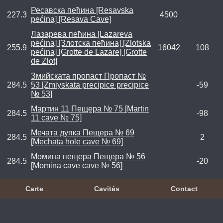
Ресавска пећина [Resavska
227.3
4500
pećina] [Resava Cave]
Лазарева пећина [Lazareva
pećina] [Злотска пећина] [Zlotska
255.9
16042
108
pećina] [Grotte de Lazare] [Grotte
de Zlot]
Змийската пропаст Пропаст №
284.5
53 [Zmiyskata precipice precipice
-59
№ 53]
Мартин 11 Пещера № 75 [Martin
284.5
-98
11 cave № 75]
Мечата дупка Пещера № 69
284.5
2
[Mechata hole cave № 69]
Момина пещера Пещера № 56
284.5
-20
[Momina cave cave № 56]
Carte
Cavités
Contact