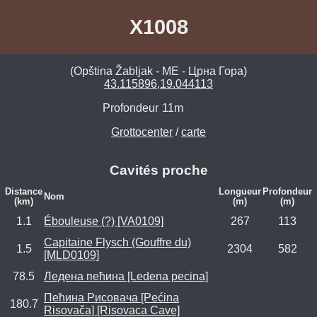
X1008
(Opština Žabljak - ME - Црна Гора)
43.115896,19.044113
Profondeur
11m
Grottocenter
/
carte
Cavités proche
Distance
Longueur
Profondeur
Nom
(km)
(m)
(m)
1.1
Ébouleuse (?) [VA0109]
267
113
Capitaine Flysch (Gouffre du)
1.5
2304
582
[MLD0109]
78.5
Ледена пећина [Ledena pecina]
Пећина Рисовача [Pećina
180.7
Risovača] [Risovaca Cave]