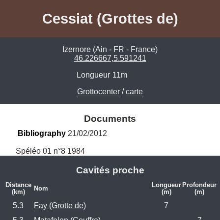
Cessiat (Grottes de)
Izernore (Ain - FR - France)
46.226667,5.591241
Longueur
11m
Grottocenter
/
carte
Documents
Bibliography
 21/02/2012
Spéléo 01 n°8 1984
Cavités proche
Distance
Longueur
Profondeur
Nom
(km)
(m)
(m)
5.3
Fay (Grotte de)
7