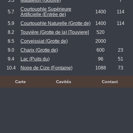
5.3
Matafelon (Gouffre)
7
Courtouphle Supérieure
5.7
1400
114
Artificielle (Entrée de)
5.9
Courtouphle Naturelle (Grotte de)
1400
114
8.2
Touvière (Grotte de la) [Touviere]
520
8.5
Corveissiat (Grotte de)
2000
9.0
Charix (Grotte de)
600
23
9.4
Lac (Puits du)
96
51
10.4
Noire de Cize (Fontaine)
1088
73
Carte
Cavités
Contact