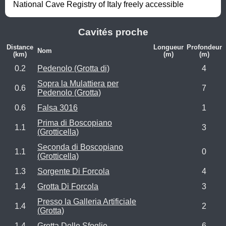
National Cave Registry of Italy freely accessible
Cavités proche
Distance
Longueur
Profondeur
Nom
(km)
(m)
(m)
0.2
Pedenolo (Grotta di)
4
Sopra la Mulattiera per
0.6
7
Pedenolo (Grotta)
0.6
Falsa 3016
1
Prima di Boscopiano
1.1
3
(Grotticella)
Seconda di Boscopiano
1.1
0
(Grotticella)
1.3
Sorgente Di Forcola
4
1.4
Grotta Di Forcola
3
Presso la Galleria Artificiale
1.4
2
(Grotta)
1.4
Grotta Delle Sfoglie
6