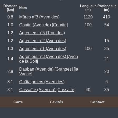
Distance
Longueur
Profondeur
Nom
(km)
(m)
(m)
0.8
Mûres n°3 (Aven des)
1120
410
1.0
Coutin (Aven de) [Courtin]
100
54
1.2
Agreniers n°5 (Trou des)
1.2
Agreniers n°2 (Aven des)
15
1.3
Agreniers n°1 (Aven des)
100
35
Agreniers n°3 (Aven des) [Aven
1.4
21
de la Soif]
Dauban (Aven de) [Granges] [la
2.8
20
Vache]
3.1
Châtaigniers (Aven des)
6
3.1
Cassaïre (Aven du) [Cassaire]
40
35
Carte
Cavités
Contact