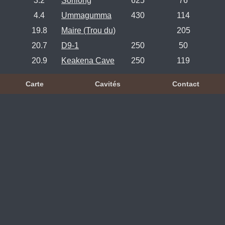
3.2
Sorilong
625
76
4.4
Ummagumma
430
114
19.8
Maire (Trou du)
205
20.7
D9-1
250
50
20.9
Keakena Cave
250
119
Carte
Cavités
Contact