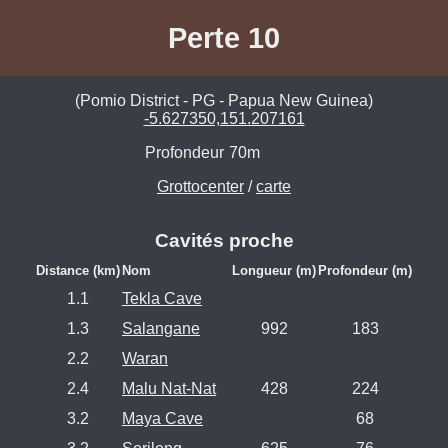
Perte 10
(Pomio District - PG - Papua New Guinea)
-5.627350,151.207161
Profondeur
70m
Grottocenter
/
carte
Cavités proche
Distance (km)
Nom
Longueur (m)
Profondeur (m)
1.1
Tekla Cave
1.3
Salangane
992
183
2.2
Waran
2.4
Malu Nat-Nat
428
224
3.2
Maya Cave
68