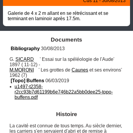
Cds 11 - 30/08/2013
Galerie de 4 x 2 m allant en se rétrécissant et se 
terminant en laminoir après 17.5m.
Documents
Bibliography
 30/08/2013
G. 
SICARD
     ' Essai sur la spéléologie de l'Aude'  
M.MORONI
    ' Les grottes de 
Caunes
 et ses environs' 
1962 (7)
[Topo] Buffens
 06/03/2019
u1497-t2358-
r2cc93b7d61199b6e746b22a5bb0dee25-topo-
buffens.pdf
Histoire
La cavité est connue de tous temps. Au siècle dernier, 
les carriers s'en servaient d'abri et de remise à 