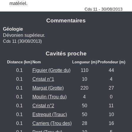
matériel. 
Cds 11 - 30/08/2013
Commentaires
Géologie
Dévonien supérieur.
Cds 11 (30/08/2013)
Cavités proche
Distance (km)
Nom
Longueur (m)
Profondeur (m)
0.1
Figuier (Grotte du)
110
44
0.1
Cristal n°1
10
4
0.1
Margat (Grotte)
220
27
0.1
Moulin (Trou du)
4
0
0.1
Cristal n°2
50
11
0.1
Estrequit (Trauc)
50
10
0.1
Carriers (Trou des)
28
16