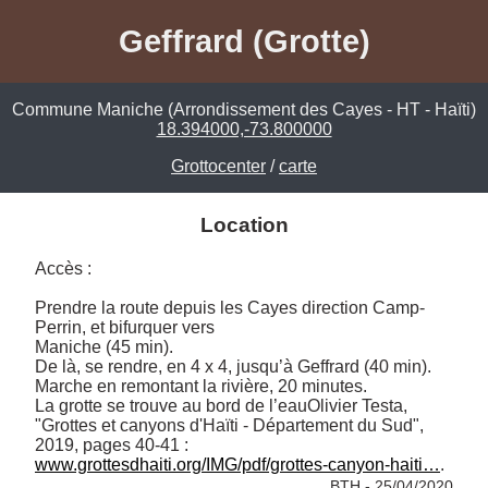
Geffrard (Grotte)
Commune Maniche (Arrondissement des Cayes - HT - Haïti)
18.394000,-73.800000
Grottocenter
/
carte
Location
Accès :

Prendre la route depuis les Cayes direction Camp-
Perrin, et bifurquer vers

Maniche (45 min). 

De là, se rendre, en 4 x 4, jusqu’à Geffrard (40 min).

Marche en remontant la rivière, 20 minutes. 

La grotte se trouve au bord de l’eauOlivier Testa, 
"Grottes et canyons d'Haïti - Département du Sud", 
2019, pages 40-41 : 
www.grottesdhaiti.org/IMG/pdf/grottes-canyon-haiti…
. 
BTH - 25/04/2020