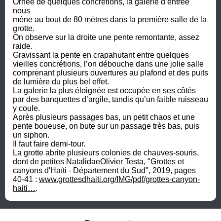
Ornée de quelques concrétions, la galerie d’entrée 
nous

mène au bout de 80 mètres dans la première salle de la 
grotte. 

On observe sur la droite une pente remontante, assez 
raide. 

Gravissant la pente en crapahutant entre quelques 
vieilles concrétions, l’on débouche dans une jolie salle 
comprenant plusieurs ouvertures au plafond et des puits 
de lumière du plus bel effet.

La galerie la plus éloignée est occupée en ses côtés 
par des banquettes d’argile, tandis qu’un faible ruisseau 
y coule. 

Après plusieurs passages bas, un petit chaos et une 
pente boueuse, on bute sur un passage très bas, puis 
un siphon. 

Il faut faire demi-tour.

La grotte abrite plusieurs colonies de chauves-souris, 
dont de petites NatalidaeOlivier Testa, "Grottes et 
canyons d'Haïti - Département du Sud", 2019, pages 
40-41 : 
www.grottesdhaiti.org/IMG/pdf/grottes-canyon-
haiti…
.