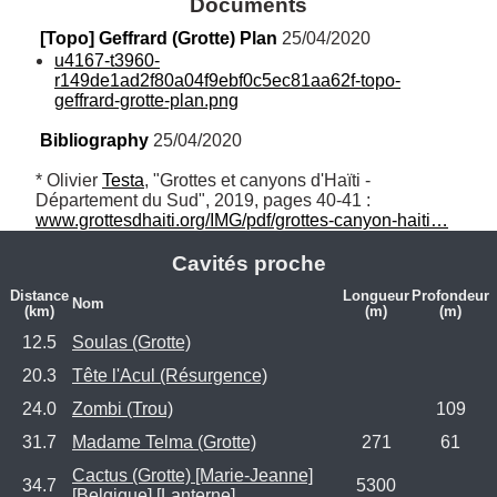
Documents
[Topo] Geffrard (Grotte) Plan
 25/04/2020
u4167-t3960-
r149de1ad2f80a04f9ebf0c5ec81aa62f-topo-
geffrard-grotte-plan.png
Bibliography
 25/04/2020
* Olivier 
Testa
, "Grottes et canyons d'Haïti - 
Département du Sud", 2019, pages 40-41 : 
www.grottesdhaiti.org/IMG/pdf/grottes-canyon-haiti…
Cavités proche
Distance
Longueur
Profondeur
Nom
(km)
(m)
(m)
12.5
Soulas (Grotte)
20.3
Tête l'Acul (Résurgence)
24.0
Zombi (Trou)
109
31.7
Madame Telma (Grotte)
271
61
Cactus (Grotte) [Marie-Jeanne]
34.7
5300
[Belgique] [Lanterne]