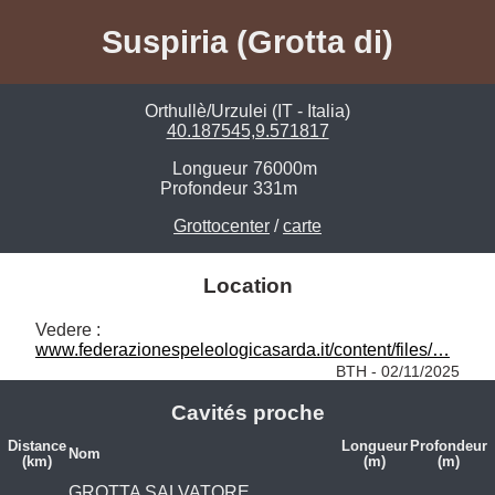
Suspiria (Grotta di)
Orthullè/Urzulei (IT - Italia)
40.187545,9.571817
Longueur
76000m
Profondeur
331m
Grottocenter
/
carte
Location
Vedere : 
www.federazionespeleologicasarda.it/content/files/…
BTH - 02/11/2025
Cavités proche
Distance
Longueur
Profondeur
Nom
(km)
(m)
(m)
GROTTA SALVATORE