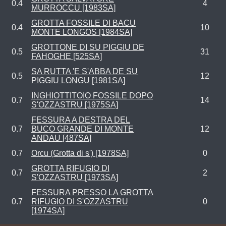
0.4
4
MURROCCU [1983SA]
GROTTA FOSSILE DI BACU
0.4
10
MONTE LONGOS [1984SA]
GROTTONE DI SU PIGGIU DE
0.5
31
FAHOGHE [525SA]
SA RUTTA 'E S'ABBA DE SU
0.5
12
PIGGIU LONGU [1981SA]
INGHIOTTITOIO FOSSILE DOPO
0.7
14
S'OZZASTRU [1975SA]
FESSURA A DESTRA DEL
0.7
BUCO GRANDE DI MONTE
12
ANDAU [487SA]
0.7
Orcu (Grotta di s') [1978SA]
0
GROTTA RIFUGIO DI
0.7
2
S'OZZASTRU [1973SA]
FESSURA PRESSO LA GROTTA
0.7
RIFUGIO DI S'OZZASTRU
0
[1974SA]