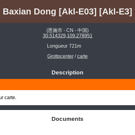
Baxian Dong [Akl-E03] [Akl-E3]
(恩施市 - CN - 中国)
30.514329,109.278951
Longueur
721m
Grottocenter
/
carte
Description
r carte.
Documents