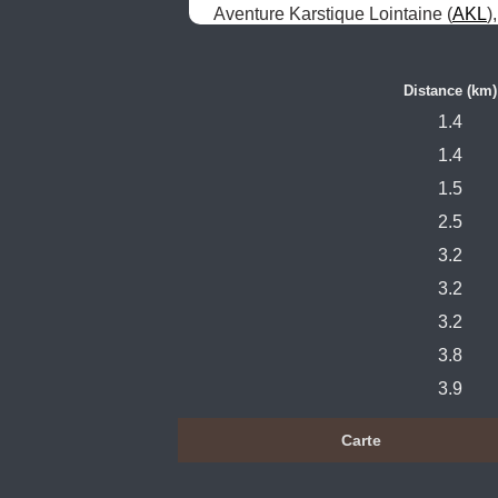
Aventure Karstique Lointaine (
AKL
)
Distance (km)
1.4
1.4
1.5
2.5
3.2
3.2
3.2
3.8
3.9
Carte