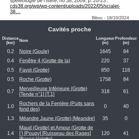
cds38.org/wp/wp-content/uploads/2022/05/scialet-
38…
Biboc - 18/10/2024
Cavités proche
Distance
Longueur
Profondeur
Nom
(km)
(m)
(m)
0.2
Noire (Goule)
1645
84
0.4
Fenêtre 4 (Grotte de la)
220
37
0.5
Favot (Grotte)
850
118
0.5
Roche (Grotte)
1758
84
Merveilleuse Inférieure (Grotte)
0.7
318
61
[Tende n°1] [T.1]
Rochers de la Ferrière (Puits sans
1.0
0
40
fond des)
1.3
Méandre Jaune (Grotte) [Meandre]
35
0
Maud (Grotte) et Amour (Grotte de
1.4
l') [Poupy] [Ruisseau des Rages]
120
41
[Basse Valette]