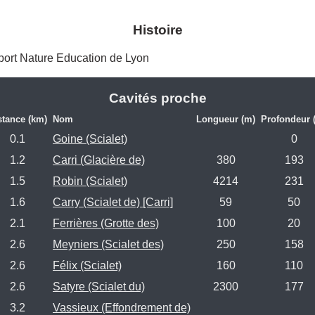
Histoire
port Nature Education de Lyon 
Cavités proche
stance (km)
Nom
Longueur (m)
Profondeur 
0.1
Goine (Scialet)
0
1.2
Carri (Glacière de)
380
193
1.5
Robin (Scialet)
4214
231
1.6
Carry (Scialet de) [Carri]
59
50
2.1
Ferrières (Grotte des)
100
20
2.6
Meyniers (Scialet des)
250
158
2.6
Félix (Scialet)
160
110
2.6
Satyre (Scialet du)
2300
177
3.2
Vassieux (Effondrement de)