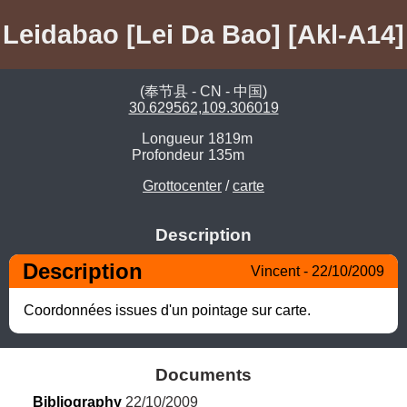
Leidabao [Lei Da Bao] [Akl-A14]
(奉节县 - CN - 中国)
30.629562,109.306019
Longueur
1819m
Profondeur
135m
Grottocenter
/
carte
Description
Description
Vincent - 22/10/2009
Coordonnées issues d'un pointage sur carte.
Documents
Bibliography
 22/10/2009