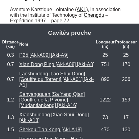
Aventure Karstique Lointaine (
AKL
), in association 
with the Institute of Technology of 
Chengdu
 – 
Expédition 1997 – page 72
Cavités proche
Distance
Longueur
Profondeur
Nom
(km)
(m)
(m)
0.3
P25 [Akl-A09] [Akl-A9]
25
25
0.7
Xian Dong Ping [Akl-A08] [Akl-A8]
751
170
Laoshuidong [Lao Shui Dong]
0.7
[Gouffre du Torrent] [Akl-A01] [Akl-
890
206
A1]
Sanyangquan [Sa Yang Qian]
1.2
[Gouffre de la Pivoine]
1222
159
[Mudantiankeng] [Akl-A16]
Xiaoshuidong [Xiao Shui Dong]
1.3
73
17
[Akl-A13]
1.5
Shekou Tian Keng [Akl-A18]
470
130
Pengzicao Tian Keng - Hu Zi