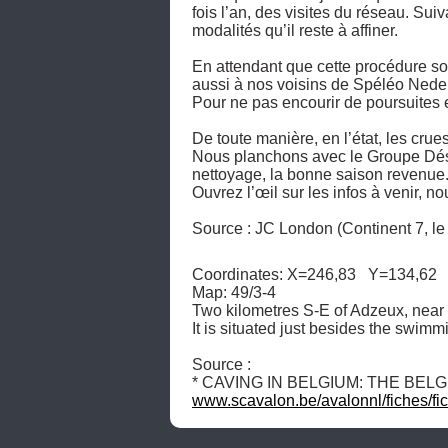
fois l’an, des visites du réseau. Sui
modalités qu’il reste à affiner.

En attendant que cette procédure soi
aussi à nos voisins de Spéléo Nederla
Pour ne pas encourir de poursuites et
De toute manière, en l’état, les cru
Nous planchons avec le Groupe Déso
nettoyage, la bonne saison revenue. 
Ouvrez l’œil sur les infos à venir, n
Source : JC London (Continent 7, le 
Coordinates: X=246,83   Y=134,62  
Map: 49/3-4

Two kilometres S-E of Adzeux, near th
It is situated just besides the swimm
Source :

www.scavalon.be/avalonnl/fiches/fi