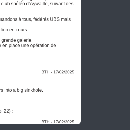
é club spéléo d’Aywaille, suivant des 
demandons à tous, fédérés UBS mais 
tion en cours.

grande galerie. 

 en place une opération de 
BTH - 17/02/2025
 into a big sinkhole. 

* CAVING IN BELGIUM: THE BELGIAN CAVE GUIDE > Chantoir du ROUGE-THIER  - Aywaille (No. 22) : 
BTH - 17/02/2025