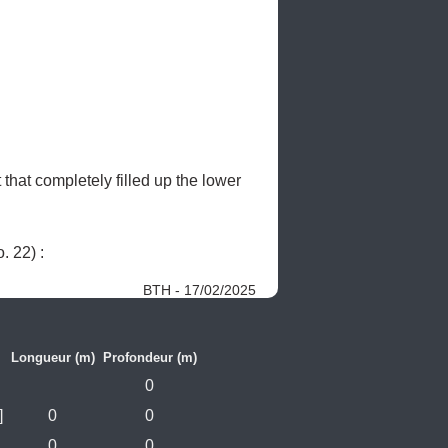
hat completely filled up the lower 
 du ROUGE-THIER  - Aywaille (No. 22) : 
BTH - 17/02/2025
Longueur (m)
Profondeur (m)
0
]
0
0
0
0