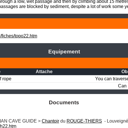
 through a low, wet passage and then by climbing about 15 metres 
th passages are blocked by sediment, despite a lot of work some y
/fiches/topo22.htm
Equipement
e
Attache
Ob
f rope
You can traverse
Can 
Documents
IAN CAVE GUIDE > 
Chantoir
 du 
ROUGE-THIERS
ch22.htm