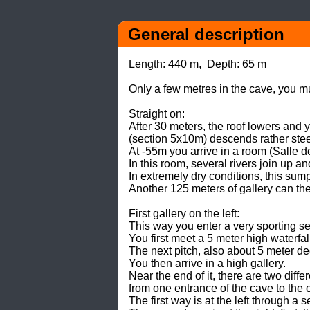
General description
Length: 440 m,  Depth: 65 m

Only a few metres in the cave, you mus
Straight on:  

After 30 meters, the roof lowers and y
(section 5x10m) descends rather steep
At -55m you arrive in a room (Salle 
In this room, several rivers join up an
In extremely dry conditions, this sum
Another 125 meters of gallery can th
First gallery on the left: 

This way you enter a very sporting seri
You first meet a 5 meter high waterfall 
The next pitch, also about 5 meter de
You then arrive in a high gallery. 

Near the end of it, there are two diffe
from one entrance of the cave to the oth
The first way is at the left through a 