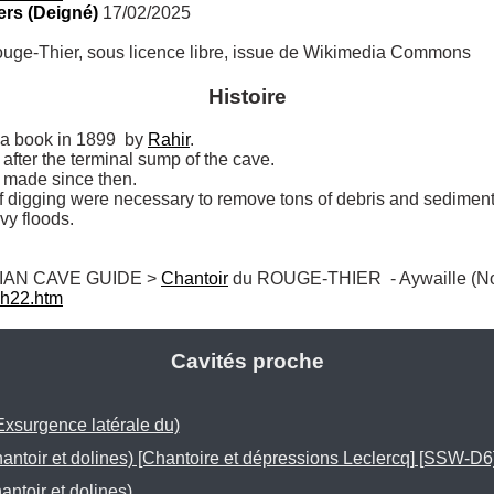
rs (Deigné)
 17/02/2025
ouge-Thier, sous licence libre, issue de Wikimedia Commons
Histoire
a book in 1899  by 
Rahir
.  

fter the terminal sump of the cave. 

made since then.  

 digging were necessary to remove tons of debris and sediment t
vy floods.

IAN CAVE GUIDE > 
Chantoir
ch22.htm
Cavités proche
xsurgence latérale du)
antoir et dolines) [Chantoire et dépressions Leclercq] [SSW-D6
antoir et dolines)