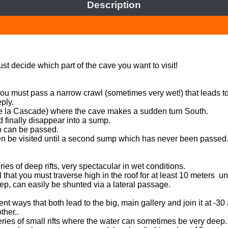
Description
t decide which part of the cave you want to visit! 

ou must pass a narrow crawl (sometimes very wet!) that leads to a
ly.  

de la Cascade) where the cave makes a sudden turn South. 

d finally disappear into a sump. 

p can be passed. 

en be visited until a second sump which has never been passed.
es of deep rifts, very spectacular in wet conditions.  

that you must traverse high in the roof for at least 10 meters  unti
ep, can easily be shunted via a lateral passage. 

rent ways that both lead to the big, main gallery and join it at -30
er..  

series of small rifts where the water can sometimes be very deep.  