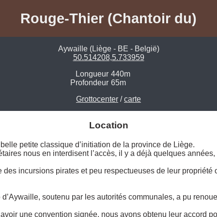
Rouge-Thier (Chantoir du)
Aywaille (Liège - BE - België)
50.514208,5.733959
Longueur
440m
Profondeur
65m
Grottocenter
/
carte
Location
elle petite classique d’initiation de la province de Liège. 

aires nous en interdisent l’accès, il y a déjà quelques années, 
 des incursions pirates et peu respectueuses de leur propriété on
o d’Aywaille, soutenu par les autorités communales, a pu renoue
d’avoir une convention signée, nous avons obtenu leur accord po