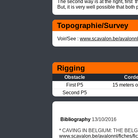
The second way is at the right, first 
But, it is very well possible that bo
Topographie/Survey
Voir/See : 
www.scavalon.be/avalonnl
Rigging
Obstacle
Cord
First P5
15 meters o
Second P5
Bibliography
 13/10/2016
* CAVING IN BELGIUM: THE BELG
www.scavalon.be/avalonnl/fiches/fi