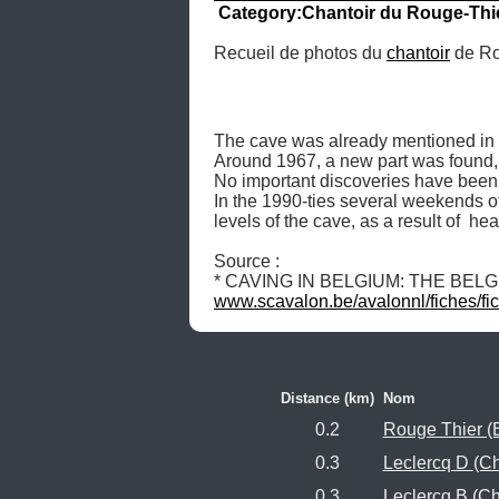
Category:Chantoir du Rouge-Thie
Recueil de photos du 
chantoir
 de R
The cave was already mentioned in 
Around 1967, a new part was found, a
No important discoveries have been 
In the 1990-ties several weekends of
levels of the cave, as a result of  hea
Source :

* CAVING IN BELGIUM: THE BELG
www.scavalon.be/avalonnl/fiches/fi
Distance (km)
Nom
0.2
Rouge Thier (E
0.3
Leclercq D (Ch
0.3
Leclercq B (Ch