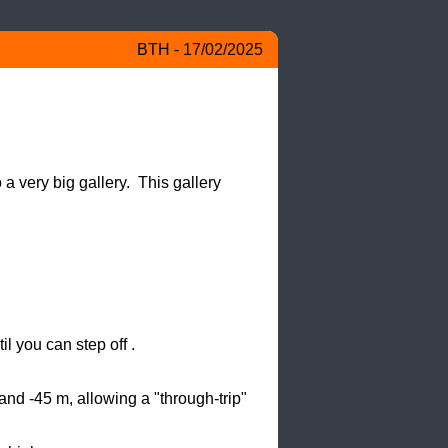
BTH - 17/02/2025
 very big gallery.  This gallery 


l you can step off . 

 and -45 m, allowing a "through-trip" 

