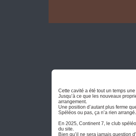
Cette cavité a été tout un temps une b
Jusqu’à ce que les nouveaux propriét
arrangement. 

Une position d’autant plus ferme que
Spéléos ou pas, ça n’a rien arrangé.

En 2025, Continent 7, le club spélé
du site. 

Bien qu’il ne sera jamais question 