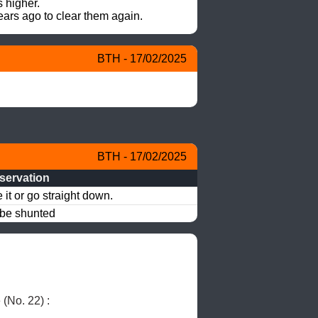
higher.  

ears ago to clear them again.
BTH - 17/02/2025
BTH - 17/02/2025
servation
 it or go straight down.
be shunted
  - Louveigné (No. 22) : 