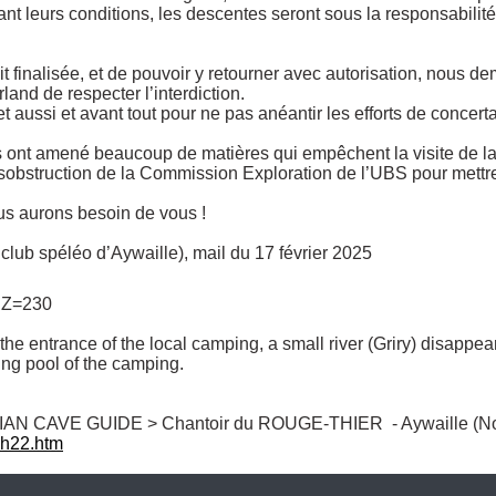
vant leurs conditions, les descentes seront sous la responsabilit
t finalisée, et de pouvoir y retourner avec autorisation, nous 
nd de respecter l’interdiction. 

 aussi et avant tout pour ne pas anéantir les efforts de concerta
es ont amené beaucoup de matières qui empêchent la visite de la 
bstruction de la Commission Exploration de l’UBS pour mettre


ous aurons besoin de vous !

club spéléo d’Aywaille), mail du 17 février 2025 
 Z=230

e entrance of the local camping, a small river (Griry) disappears
ing pool of the camping. 

ch22.htm