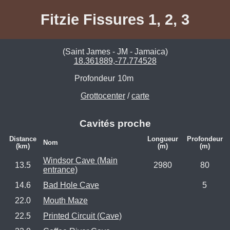
Fitzie Fissures 1, 2, 3
(Saint James - JM - Jamaica)
18.361889,-77.774528
Profondeur
10m
Grottocenter
/
carte
Cavités proche
Distance
Longueur
Profondeur
Nom
(km)
(m)
(m)
Windsor Cave (Main
13.5
2980
80
entrance)
14.6
Bad Hole Cave
5
22.0
Mouth Maze
22.5
Printed Circuit (Cave)