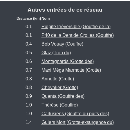
Autres entrées de ce réseau
Distance (km)
Nom
0.1
Pulpite Irréversible (Gouffre de la)
0.1
P40 de la Dent de Crolles (Gouffre)
0.4
Bob Vouay (Gouffre)
0.5
Glaz (Trou du)
0.6
Montagnards (Grotte des)
0.7
Maxi Méga Marmotte (Grotte)
0.8
Annette (Grotte)
0.8
Chevalier (Grotte)
0.9
Quanta (Gouffre des)
1.0
Thérèse (Gouffre)
1.0
Cartusiens (Gouffre ou puits des)
1.4
Guiers Mort (Grotte-exsurgence du)