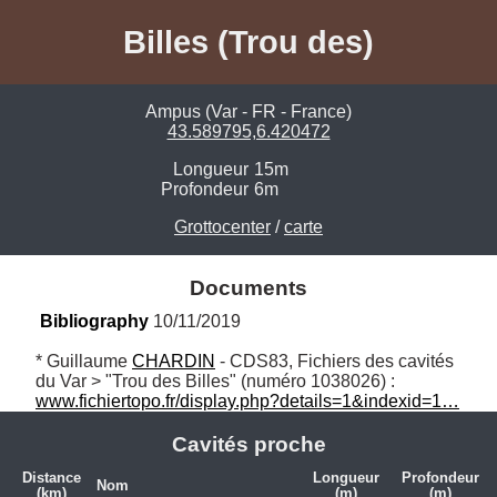
Billes (Trou des)
Ampus (Var - FR - France)
43.589795,6.420472
Longueur
15m
Profondeur
6m
Grottocenter
/
carte
Documents
Bibliography
 10/11/2019
* Guillaume 
CHARDIN
 - CDS83, Fichiers des cavités 
du Var > "Trou des Billes" (numéro 1038026) : 
www.fichiertopo.fr/display.php?details=1&indexid=1…
Cavités proche
Distance
Longueur
Profondeur
Nom
(km)
(m)
(m)