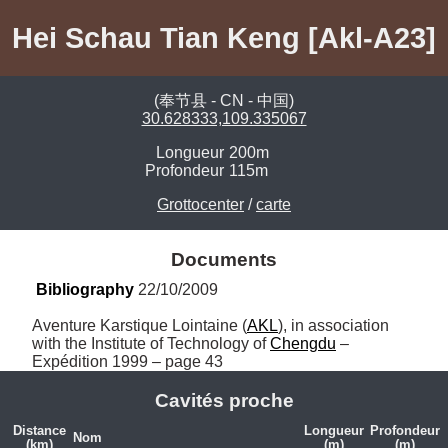
Hei Schau Tian Keng [Akl-A23]
(奉节县 - CN - 中国)
30.628333,109.335067
Longueur
200m
Profondeur
115m
Grottocenter
/
carte
Documents
Bibliography
 22/10/2009
Aventure Karstique Lointaine (
AKL
), in association 
with the Institute of Technology of 
Chengdu
 – 
Expédition 1999 – page 43
Cavités proche
Distance
Longueur
Profondeur
Nom
(km)
(m)
(m)