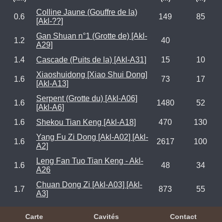
Colline Jaune (Gouffre de la)
0.6
149
85
[Akl-??]
Gan Shuan n°1 (Grotte de) [Akl-
1.2
40
A29]
1.4
Cascade (Puits de la) [Akl-A31]
15
10
Xiaoshuidong [Xiao Shui Dong]
1.6
73
17
[Akl-A13]
Serpent (Grotte du) [Akl-A06]
1.6
1480
52
[Akl-A6]
1.6
Shekou Tian Keng [Akl-A18]
470
130
Yang Fu Zi Dong [Akl-A02] [Akl-
1.6
2617
100
A2]
Leng Fan Tuo Tian Keng - Akl-
1.6
48
34
A26
Chuan Dong Zi [Akl-A03] [Akl-
1.7
873
55
A3]
Carte
Cavités
Contact