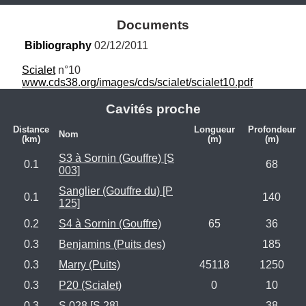
Documents
Bibliography
 02/12/2011
Scialet
 n°10   
www.cds38.org/images/cds/scialet/scialet10.pdf
Cavités proche
Distance
Longueur
Profondeur
Nom
(km)
(m)
(m)
S3 à Sornin (Gouffre) [S
0.1
68
003]
Sanglier (Gouffre du) [P
0.1
140
125]
0.2
S4 à Sornin (Gouffre)
65
36
0.3
Benjamins (Puits des)
185
0.3
Marry (Puits)
45118
1250
0.3
P20 (Scialet)
0
10
0.3
S 028 [S 28]
38