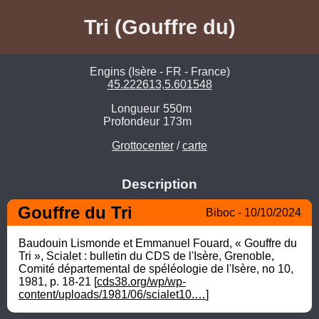
Tri (Gouffre du)
Engins (Isère - FR - France)
45.222613,5.601548
Longueur
550m
Profondeur
173m
Grottocenter
/
carte
Description
Gouffre du Tri
Biboc - 10/10/2024
Baudouin Lismonde et Emmanuel Fouard, « Gouffre du 
Tri », Scialet : bulletin du CDS de l'Isère, Grenoble, 
Comité départemental de spéléologie de l'Isère, no 10,‎ 
1981, p. 18-21 [
cds38.org/wp/wp-
content/uploads/1981/06/scialet10.…
]