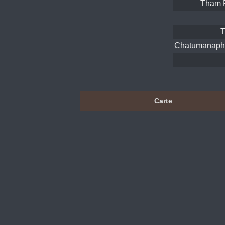
Tham 
T
Chatumanaph
Carte