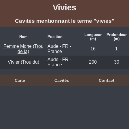
Vivies
Cavités mentionnant le terme "vivies"
Longueur
Profondeur
Nom
Position
(m)
(m)
Femme Morte (Trou
Aude - FR -
16
1
de la)
France
Aude - FR -
Vivier (Trou du)
200
30
France
Carte
Cavités
Contact