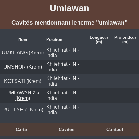
Umlawan
Cavités mentionnant le terme "umlawan"
Longueur
Profondeur
Nom
Position
(m)
(m)
Khliehriat - IN -
UMKHANG (Krem)
India
Khliehriat - IN -
UMSHOR (Krem)
India
Khliehriat - IN -
KOTSATI (Krem)
India
UMLAWAN 2 a
Khliehriat - IN -
(Krem)
India
Khliehriat - IN -
PUT LYER (Krem)
India
Carte
Cavités
Contact