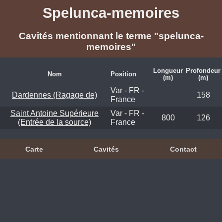
Spelunca-memoires
Cavités mentionnant le terme "spelunca-
memoires"
Longueur
Profondeur
Nom
Position
(m)
(m)
Var - FR -
Dardennes (Ragage de)
158
France
Saint Antoine Supérieure
Var - FR -
800
126
(Entrée de la source)
France
Carte
Cavités
Contact