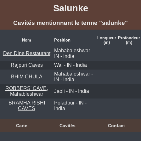
Salunke
Cavités mentionnant le terme "salunke"
Longueur
Profondeur
Nom
Position
(m)
(m)
Mahabaleshwar -
Den Dine Restaurant
IN - India
Rajpuri Caves
Wai - IN - India
Mahabaleshwar -
BHIM CHULA
IN - India
ROBBERS' CAVE,
Jaoli - IN - India
Mahableshwar
BRAMHA RISHI
Poladpur - IN -
CAVES
India
Carte
Cavités
Contact