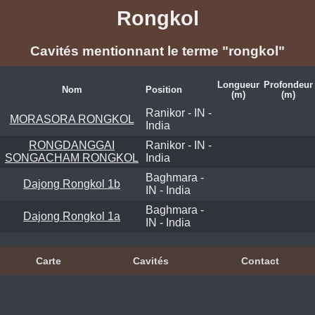
Rongkol
Cavités mentionnant le terme "rongkol"
Longueur
Profondeur
Nom
Position
(m)
(m)
Ranikor - IN -
MORASORA RONGKOL
India
RONGDANGGAI
Ranikor - IN -
SONGACHAM RONGKOL
India
Baghmara -
Dajong Rongkol 1b
IN - India
Baghmara -
Dajong Rongkol 1a
IN - India
Carte
Cavités
Contact