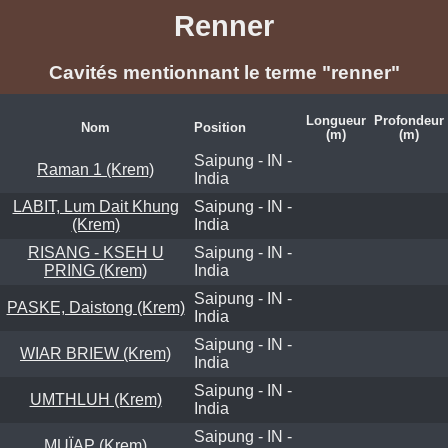
Renner
Cavités mentionnant le terme "renner"
Longueur
Profondeur
Nom
Position
(m)
(m)
Saipung - IN -
Raman 1 (Krem)
India
LABIT, Lum Dait Khung
Saipung - IN -
(Krem)
India
RISANG - KSEH U
Saipung - IN -
PRING (Krem)
India
Saipung - IN -
PASKE, Daistong (Krem)
India
Saipung - IN -
WIAR BRIEW (Krem)
India
Saipung - IN -
UMTHLUH (Krem)
India
Saipung - IN -
MUÏAP (Krem)