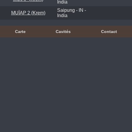
India
Saipung - IN -
MUÏAP 2 (Krem)
India
Carte
Cavités
Contact