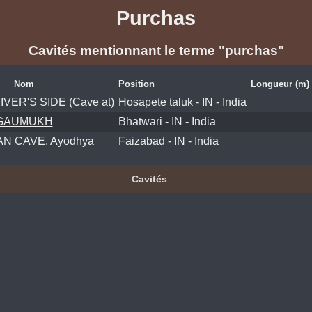
Purchas
Cavités mentionnant le terme "purchas"
Nom
Position
Longueur (m)
VER'S SIDE (Cave at)
Hosapete taluk - IN - India
GAUMUKH
Bhatwari - IN - India
N CAVE, Ayodhya
Faizabad - IN - India
Cavités