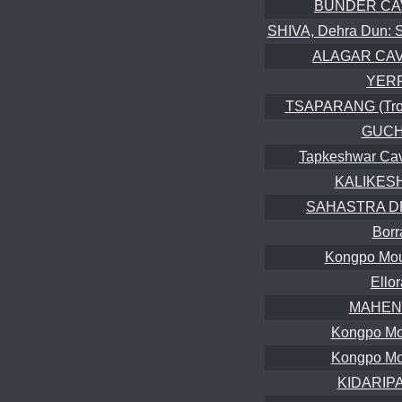
BUNDER CAVE
SHIVA, Dehra Dun: S
ALAGAR CAVE
YER
TSAPARANG (Trogl
GUCH
Tapkeshwar Cav
KALIKESH
SAHASTRA DH
Borr
Kongpo Moun
Ello
MAHEN
Kongpo Mo
Kongpo Mo
KIDARIPAT