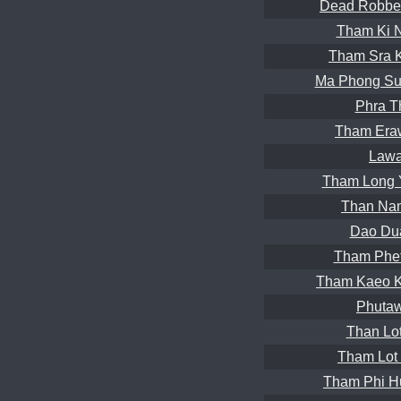
Dead Robber
Tham Ki 
Tham Sra 
Ma Phong Su
Phra T
Tham Era
Lawa
Tham Long 
Than Nam
Dao Du
Tham Phet
Tham Kaeo 
Phutaw
Than Lot
Tham Lot 
Tham Phi H