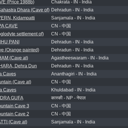
 (Price 1988b)
Chakrata - IN - India
ahastra Dhara (Cave of)
Dehradun - IN - India
RN, Kidampatti
Sanjamala - IN - India
PA CAVE
CN - 中国
odyte settlement of)
CN - 中国
HU PANI
Dehradun - IN - India
e (Orange painted)
Dehradun - IN - India
AM (Cave at)
Agastheeswaram - IN - India
ARA, Dehra Dun
Dehradun - IN - India
a Caves
Ananthagiri - IN - India
tain (Cave at)
CN - 中国
ra Caves
Khuldabad - IN - India
DRA GUFA
कास्की - NP - नेपाल
untain Cave 3
CN - 中国
untain Cave 2
CN - 中国
TI (Cave at)
Sanjamala - IN - India