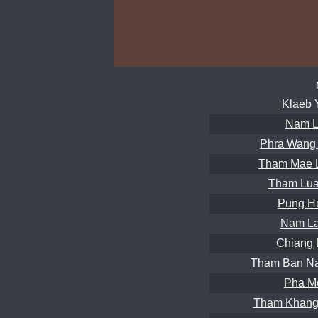
Klaeb 
Nam L
Phra Wang
Tham Mae 
Tham Lua
Pung H
Nam La
Chiang 
Tham Ban Na
Pha M
Tham Khang