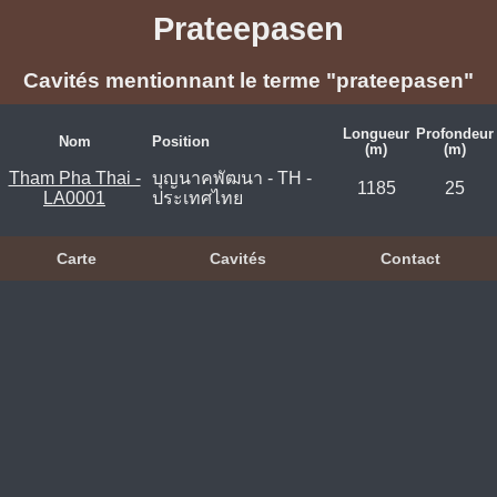
Prateepasen
Cavités mentionnant le terme "prateepasen"
Longueur
Profondeur
Nom
Position
(m)
(m)
Tham Pha Thai -
บุญนาคพัฒนา - TH -
1185
25
LA0001
ประเทศไทย
Carte
Cavités
Contact