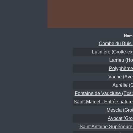
Nom
Combe du Buis (
Lutinière (Grotte-e
Larrieu (Ho
Polyphème
Vache (Aven
Aurélie (G
Fontaine de Vaucluse (Exsu
Saint-Marcel - Entrée naturel
Mescla (Grot
Avocat (Grot
Saint Antoine Supérieure 