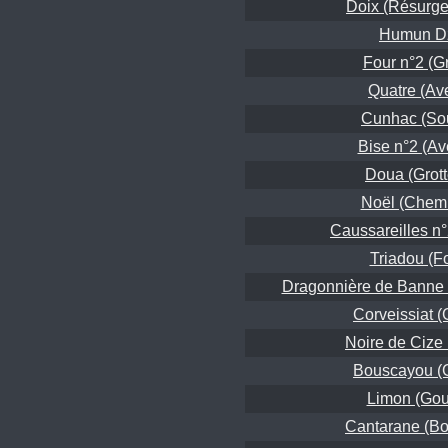
Doix (Résurge
Humun D
Four n°2 (Gr
Quatre (Av
Cunhac (So
Bise n°2 (Av
Doua (Grott
Noël (Chem
Caussareilles n°
Triadou (F
Dragonnière de Banne 
Corveissiat (
Noire de Cize 
Bouscayou (G
Limon (Gouf
Cantarane (Bo