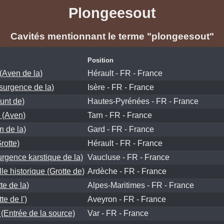
Plongeesout
Cavités mentionnant le terme "plongeesout"
Position
Aven de la)
Hérault - FR - France
xsurgence de la)
Isère - FR - France
unt de)
Hautes-Pyrénées - FR - France
 (Aven)
Tarn - FR - France
 de la)
Gard - FR - France
rotte)
Hérault - FR - France
rgence karstique de la)
Vaucluse - FR - France
le historique (Grotte de)
Ardèche - FR - France
te de la)
Alpes-Maritimes - FR - France
te de l')
Aveyron - FR - France
(Entrée de la source)
Var - FR - France