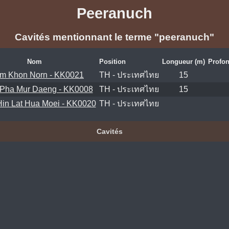
Peeranuch
Cavités mentionnant le terme "peeranuch"
Nom
Position
Longueur (m)
Profon
m Khon Norn - KK0021
TH - ประเทศไทย
15
Pha Mur Daeng - KK0008
TH - ประเทศไทย
15
in Lat Hua Moei - KK0020
TH - ประเทศไทย
Cavités