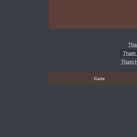
Tha
Tham 
Tham H
Carte