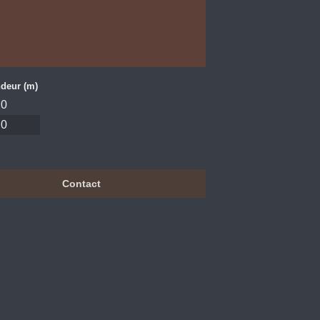
deur (m)
0
0
Contact