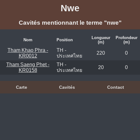
Nwe
Cavités mentionnant le terme "nwe"
Longueur
Profondeur
Nom
Position
(m)
(m)
Tham Khao Phra -
TH -
220
0
KR0012
ประเทศไทย
Tham Saeng Phet -
TH -
20
0
KR0158
ประเทศไทย
Carte
Cavités
Contact