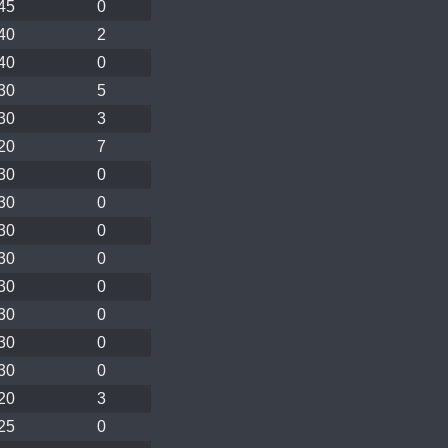
45
0
40
2
40
0
30
5
30
3
20
7
30
0
30
0
30
0
30
0
30
0
30
0
30
0
30
0
20
3
25
0