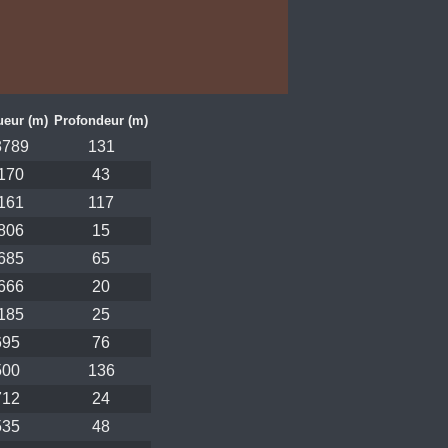
eur (m)
Profondeur (m)
3789
131
170
43
161
117
806
15
685
65
666
20
185
25
695
76
500
136
712
24
535
48