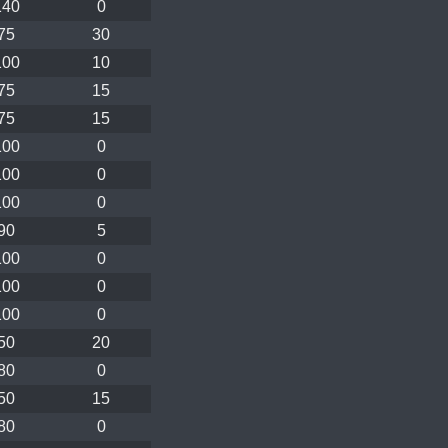
140
0
75
30
100
10
75
15
75
15
100
0
100
0
100
0
90
5
100
0
100
0
100
0
50
20
80
0
50
15
80
0