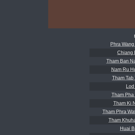
Phra Wang
Chiang 
Tham Ban Na
Nam Ru Hu
Tham Tab 
Lod
Tham Pha 
Tham Ki 
Tham Phra Wat
Tham Khuha
Huai B