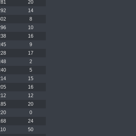
281
20
292
14
302
8
296
10
238
16
245
9
228
17
248
2
240
5
214
15
205
16
212
12
185
20
220
0
168
24
110
50