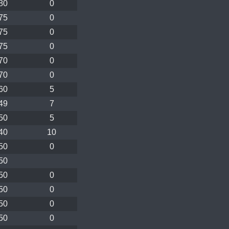
80
0
75
0
75
0
75
0
70
0
70
0
60
5
49
7
50
5
40
10
50
0
50
50
0
50
0
50
0
50
0