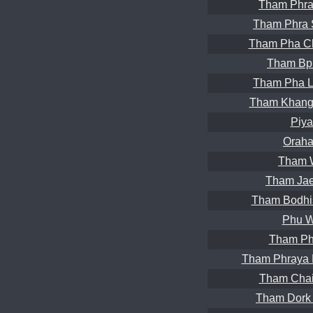
Tham Phra
Tham Phra 
Tham Pha C
Tham Bpr
Tham Pha L
Tham Khang
Piya
Oraha
Tham W
Tham Jae
Tham Bodhis
Phu W
Tham Ph
Tham Phraya 
Tham Chai
Tham Dork