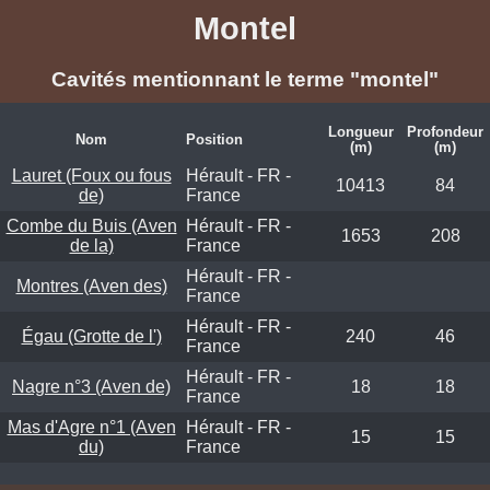
Montel
Cavités mentionnant le terme "montel"
Longueur
Profondeur
Nom
Position
(m)
(m)
Lauret (Foux ou fous
Hérault - FR -
10413
84
de)
France
Combe du Buis (Aven
Hérault - FR -
1653
208
de la)
France
Hérault - FR -
Montres (Aven des)
France
Hérault - FR -
Égau (Grotte de l')
240
46
France
Hérault - FR -
Nagre n°3 (Aven de)
18
18
France
Mas d'Agre n°1 (Aven
Hérault - FR -
15
15
du)
France