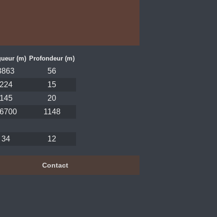
ueur (m)
Profondeur (m)
3863
56
224
15
145
20
6700
1148
34
12
Contact