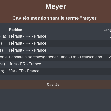
Meyer
Cavités mentionnant le terme "meyer"
Position
Long
 la)
Hérault - FR - France
)
Hérault - FR - France
s)
Hérault - FR - France
öhle
Landkreis Berchtesgadener Land - DE - Deutschland
2
de)
Jura - FR - France
en)
Var - FR - France
Cavités