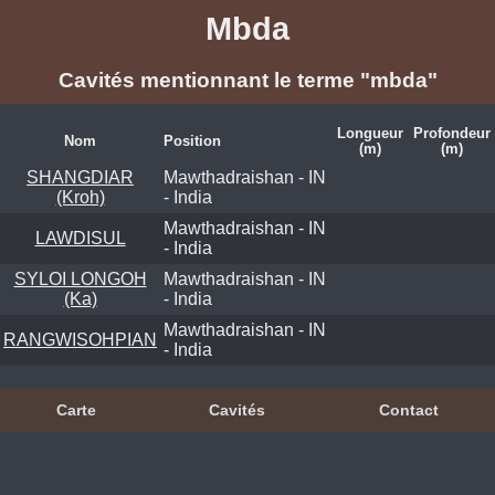
Mbda
Cavités mentionnant le terme "mbda"
Longueur
Profondeur
Nom
Position
(m)
(m)
SHANGDIAR
Mawthadraishan - IN
(Kroh)
- India
Mawthadraishan - IN
LAWDISUL
- India
SYLOI LONGOH
Mawthadraishan - IN
(Ka)
- India
Mawthadraishan - IN
RANGWISOHPIAN
- India
Carte
Cavités
Contact