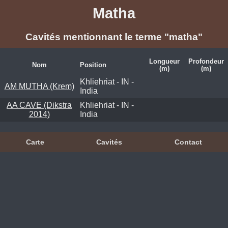
Matha
Cavités mentionnant le terme "matha"
Longueur
Profondeur
Nom
Position
(m)
(m)
Khliehriat - IN -
AM MUTHA (Krem)
India
AA CAVE (Dikstra
Khliehriat - IN -
2014)
India
Carte
Cavités
Contact