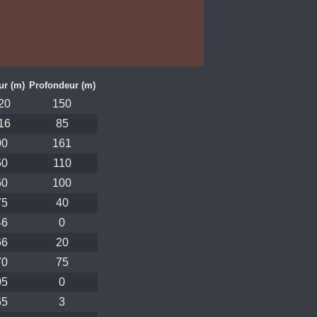
r (m)
Profondeur (m)
20
150
16
85
00
161
50
110
50
100
75
40
46
0
66
20
70
75
05
0
65
3