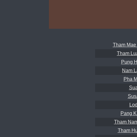
Tham Mae 
Tham Lu
Pung H
Nam L
Pha M
Sua
Sus
Lod
Pang K
Tham Nam
Tham Hu