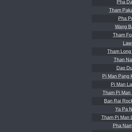
Pha Da
Tham Paka
Pha P
Wang B
Tham Fos
Law
Tham Long
Than Na
Dao Du
Pi Man Pang 
Pi Man La
Tham Pi Man 
Ban Rai Rock
Ya Pa N
Tham Pi Man 
Pha Nam