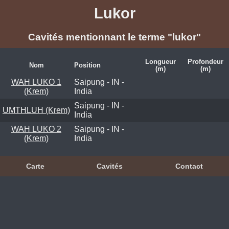
Lukor
Cavités mentionnant le terme "lukor"
Longueur
Profondeur
Nom
Position
(m)
(m)
WAH LUKO 1
Saipung - IN -
(Krem)
India
Saipung - IN -
UMTHLUH (Krem)
India
WAH LUKO 2
Saipung - IN -
(Krem)
India
Carte
Cavités
Contact