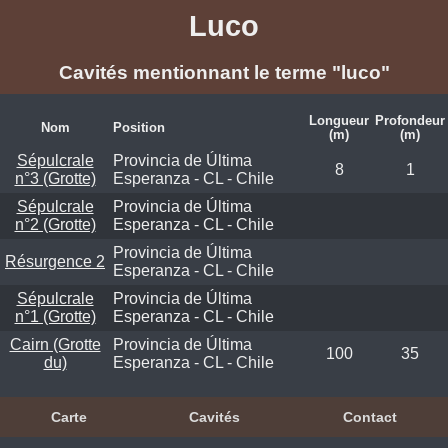
Luco
Cavités mentionnant le terme "luco"
Longueur
Profondeur
Nom
Position
(m)
(m)
Sépulcrale
Provincia de Última
8
1
n°3 (Grotte)
Esperanza - CL - Chile
Sépulcrale
Provincia de Última
n°2 (Grotte)
Esperanza - CL - Chile
Provincia de Última
Résurgence 2
Esperanza - CL - Chile
Sépulcrale
Provincia de Última
n°1 (Grotte)
Esperanza - CL - Chile
Cairn (Grotte
Provincia de Última
100
35
du)
Esperanza - CL - Chile
Carte
Cavités
Contact